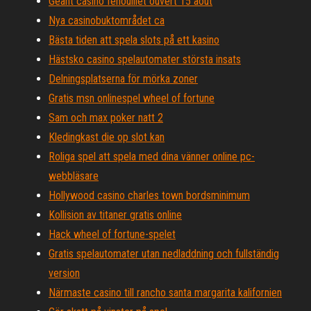
Geant casino fenouillet ouvert 15 aout
Nya casinobuktområdet ca
Bästa tiden att spela slots på ett kasino
Hästsko casino spelautomater största insats
Delningsplatserna för mörka zoner
Gratis msn onlinespel wheel of fortune
Sam och max poker natt 2
Kledingkast die op slot kan
Roliga spel att spela med dina vänner online pc-
webbläsare
Hollywood casino charles town bordsminimum
Kollision av titaner gratis online
Hack wheel of fortune-spelet
Gratis spelautomater utan nedladdning och fullständig
version
Närmaste casino till rancho santa margarita kalifornien