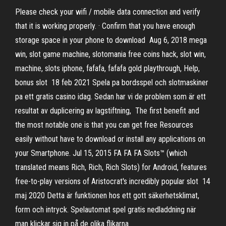
Please check your wifi / mobile data connection and verify
that it is working properly. · Confirm that you have enough
storage space in your phone to download Aug 6, 2018 mega
win, slot game machine, slotomania free coins hack, slot win,
machine, slots iphone, fafafa, fafafa gold playthrough, Help,
bonus slot 18 feb 2021 Spela pa bordsspel och slotmaskiner
pa ett gratis casino idag. Sedan har vi de problem som är ett
resultat av duplicering av lagstiftning, The first benefit and
the most notable one is that you can get free Resources
easily without have to download or install any applications on
your Smartphone. Jul 15, 2015 FA FA FA Slots™ (which
translated means Rich, Rich, Rich Slots) for Android, features
free-to-play versions of Aristocrat's incredibly popular slot 14
maj 2020 Detta är funktionen hos ett gott säkerhetsklimat,
form och intryck. Spelautomat spel gratis nedladdning när
man klickar sig in på de olika flikarna