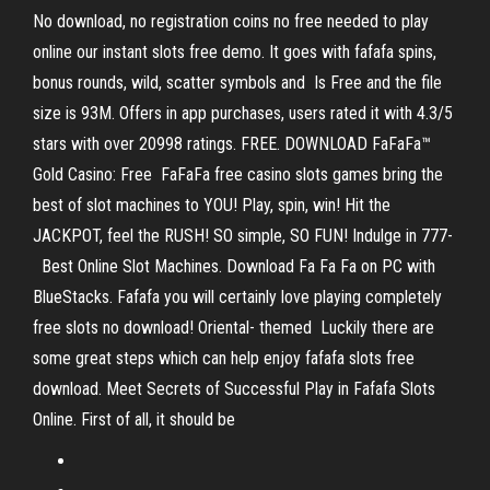
No download, no registration coins no free needed to play
online our instant slots free demo. It goes with fafafa spins,
bonus rounds, wild, scatter symbols and Is Free and the file
size is 93M. Offers in app purchases, users rated it with 4.3/5
stars with over 20998 ratings. FREE. DOWNLOAD FaFaFa™
Gold Casino: Free FaFaFa free casino slots games bring the
best of slot machines to YOU! Play, spin, win! Hit the
JACKPOT, feel the RUSH! SO simple, SO FUN! Indulge in 777-
Best Online Slot Machines. Download Fa Fa Fa on PC with
BlueStacks. Fafafa you will certainly love playing completely
free slots no download! Oriental- themed Luckily there are
some great steps which can help enjoy fafafa slots free
download. Meet Secrets of Successful Play in Fafafa Slots
Online. First of all, it should be