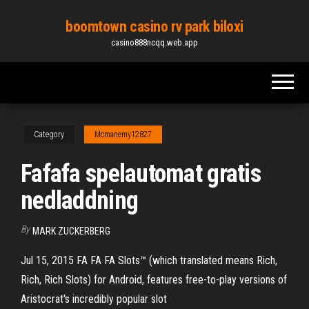
Skip
boomtown casino rv park biloxi
to
casino888ncqq.web.app
the
content
Category
Mcmanemy12827
Fafafa spelautomat gratis
nedladdning
By
MARK ZUCKERBERG
Jul 15, 2015 FA FA FA Slots™ (which translated means Rich,
Rich, Rich Slots) for Android, features free-to-play versions of
Aristocrat's incredibly popular slot