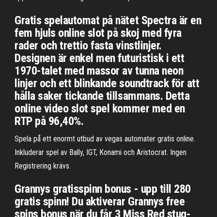
Gratis spelautomat på nätet Spectra är en
fem hjuls online slot på skoj med fyra
rader och trettio fasta vinstlinjer.
Designen är enkel men futuristisk i ett
1970-talet med massor av tunna neon
linjer och ett blinkande soundtrack för att
hålla saker tickande tillsammans. Detta
online video slot spel kommer med en
RTP på 96,40%.
Spela på ett enormt utbud av vegas automater gratis online.
Inkluderar spel av Bally, IGT, Konami och Aristocrat. Ingen
Registrering krävs.
Grannys gratisspinn bonus - upp till 280
gratis spinn! Du aktiverar Grannys free
spins bonus när du får 3 Miss Red stug-