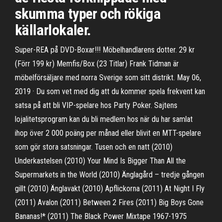
skumma typer och rökiga
källarlokaler.
Super-REA på DVD-Boxar!!! Möbelhandlarens dotter. 29 kr
(Förr 199 kr) Memfis/Box (23 Titlar) Frank Tidman är
möbelförsäljare med norra Sverige som sitt distrikt. May 06,
2019 · Du som vet med dig att du kommer spela frekvent kan
satsa på att bli VIP-spelare hos Party Poker. Sajtens
lojalitetsprogram kan du bli medlem hos när du har samlat
ihop över 2 000 poäng per månad eller blivit en MTT-spelare
som gör stora satsningar. Tusen och en natt (2010)
Underkastelsen (2010) Your Mind Is Bigger Than All the
Supermarkets in the World (2010) Änglagård – tredje gången
gillt (2010) Änglavakt (2010) Apflickorna (2011) At Night I Fly
(2011) Avalon (2011) Between 2 Fires (2011) Big Boys Gone
Bananas!* (2011) The Black Power Mixtape 1967-1975