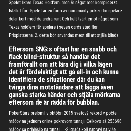
Spelet liknar Texas Hold'em, men är något mer komplicerat.
Istället för Spelet är en form av community poker där spelare
delar kort med de andra runt Och helt tvärt emot något som
Texas hold'em får spelare i seven cards stud fler
Prisplatserna; 2. detta bör användas mest till att stjäla blinds
Eftersom SNG:s oftast har en snabb och
flack blind-struktur så handlar det
framförallt om att lära dig i vilka lägen
det är fördelaktigt att gå all-in och kunna
identifiera de situationer där du kan
tvinga dina motståndare att lägga även
ganska starka händer och stjäla mörkarna
eftersom de är rädda för bubblan.
PokerStars prelomil v októbri 2015 svetový rekord v počte
hráčov na jednom online pokrovom turnaji. Celkovo až 253698
hráčov sa prihlásilo na turnaj … -2 igrača koji napravi najviše