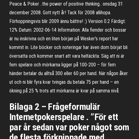
Peace & Poker ..the power of positive thinking.. onsdag 31
december 2008. Gott nytt år! Tack för 2008 allihopa.
Förhoppningsvis blir 2009 ännu bättre! :) Version 0.2 Färdigt:
12% Datum: 2002-06-14 Information: Alla fiender och bossar
är nu inskrivna och en liten början på Wesker's report har
kommit in. Lite böcker och noteringar har även dom börjat bli
översatta och kommer snart att vara heltäckta. Säg att ni är
fem spelare och mörkarna ligger på 100-200 – för fem
händer betalar du alltså 300 eller 60 per hand. När någon åker
ut och ni blir fyra kvar tvingas du betala 75 per hand – en
ökning på 25 % trots att mörkarna är kvar på samma nivå.
Bilaga 2 – Frågeformulär
Internetpokerspelare . ”För ett
par år sedan var poker något som
de flesta förknippade med