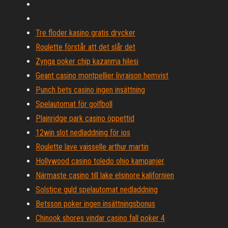
Tre floder kasino gratis drycker
Roulette förstår att det slår det
Zynga poker chip kazanma hilesi
Geant casino montpellier livraison hemvist
Punch bets casino ingen insättning
Spelautomat för golfboll
Plainridge park casino öppettid
12win slot nedladdning för ios
Roulette lave vaisselle arthur martin
Hollywood casino toledo ohio kampanjer
Närmaste casino till lake elsinore kalifornien
Solstice guld spelautomat nedladdning
Betsson poker ingen insättningsbonus
Chinook shores vindar casino fall poker 4