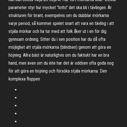
parameter styr hur mycket "lotto" det ska bli i tävlingen. Är
strukturen för brant, exempelvis om du dubblar mörkarna
varje period, så kommer spelet snart att vara en tävling i att
stjäla mörkar och ha tur med att folk åker ut i en för dig
gynnsam ordning. Sitter du i sen position har du då ofta
möjlighet att stjäla mörkarna (blindsen) genom att göra en
höjning. Allra bäst är naturligtvis om du faktiskt har en bra
hand, men även om du inte har det är oddsen ofta goda nog
för att göra en höjning och försöka stjäla mörkarna. Den
komplexa floppen