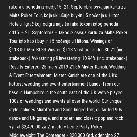
rake-a u periodu izmedju15.-21. Septembra osvajaju kartu za
Malta Poker Tour, koja uključuje buy-in i 5 noćenja u Hilton
Hotelu.-Igrač koji odigra najviše ruka tokom istog perioda
od15. – 21. Septembra – takodje osvaja kartu za Malta Poker
Tour isto kao i buy-in i 5 noćenja u Hiltonu. Winnings of
$113.00. Max BI 33 Vinster: $113 Vinst per andel: $0.71 (inc.
stakeback) Avkastning på investering: 10.94% (inc. stakeback)
Results Entered: 25 mars 2019 21:56 Mister Kanish: Wedding
& Event Entertainment. Mister Kanish are one of the UK's
hottest wedding and event entertainment bands. From our
base in Hampshire in the south east of the UK we've played
100s of weddings and events all over the world. Our unique
style includes Mumford and Sons tinged folk, guitar led 90s
dance and UK garage, and modern and classic pop and rock …
vyhrál $2,470.00 za 2. místo v herně Party Poker
Middleweight: The Contender - $20,000 Gtd, odehráno 27.