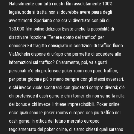
Naturalmente con tutti i nostri film assolutamente 100%
legale, soda si tratta, non si dovrebbe avere paura degli
avvertimenti. Speriamo che ora vi divertiate con più di
150.000 film online deliziosi Esiste anche la possibilità di
disattivare l’opzione “Tenere conto del traffico" per
conoscere il tragitto consigliato in condizioni di traffico fluido.
ViaMichelin dispone di un’app che permette di accedere alle
informazioni sul traffico? Chiaramente, poi, va a gusti
personali: c'è chi preferisce poker room con poco traffico,
per poter giocare più o meno sempre con gli stessi avversari,
e chi invece vuole scontrarsi con giocatori sempre diversi; c'è
chi preferisce il cash game e chi i tornei; chi non se ne fa nulla
dei bonus e chi invece li ritiene imprescindibili. Poker online:
ecco quali sono le poker rooms europee con più traffico nel
cash game. In ottica del futuro mercato europeo
regolamentato del poker online, ci siamo chiesti quali saranno