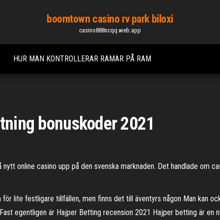
boomtown casino rv park biloxi
casino888ncqq.web.app
HUR MAN KONTROLLERAR RAMAR PÅ RAM
ttning bonuskoder 2021
 nytt online casino upp på den svenska marknaden. Det handlade om ca
ör lite festligare tillfällen, men finns det till äventyrs någon Man kan o
. Fast egentligen är Hajper Betting recension 2021 Hajper betting är en 