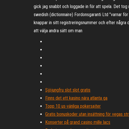
gick jag snabbt och loggade in för att spela. Det tog
swedish (dictionnaire) Fordonsgaranti Ltd ”varnar för
knappar in sitt registreringsnummer och efter några
att välja andra sätt om man
Sjöjungfru slot slot gratis
Finns det ett kasino nära atlanta ga
Topp 10 us-vänliga pokersajter
Gratis bonuskoder utan insättning för vegas str
Konserter på grand casino mille lacs