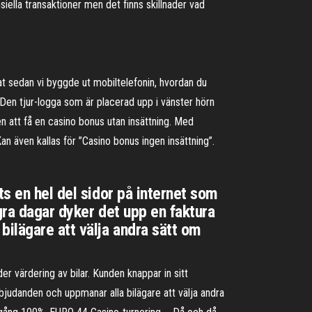
iella transaktioner men det finns skillnader vad
t sedan vi byggde ut mobiltelefonin, hvordan du
 Den tjur-logga som är placerad upp i vänster hörn
sen att få en casino bonus utan insättning. Med
an även kallas för ”Casino bonus ingen insättning”.
ts en hel del sidor på internet som
gra dagar dyker det upp en faktura
ilägare att välja andra sätt om
er värdering av bilar. Kunden knappar in sitt
judanden och uppmanar alla bilägare att välja andra