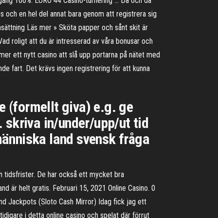
mgång 100%. EURO 44 Casino-turnering … Då och då
ns och en hel del annat bara genom att registrera sig
insättning Läs mer » Sköta papper och sånt skit är
ad roligt att du är intresserad av våra bonusar och
er ett nytt casino att slå upp portarna på nätet med
de fart. Det krävs ingen registrering för att kunna
e (formellt giva) e.g. ge
. skriva in/under/upp/ut tid
 människa land svensk fråga
 tidsfrister. De har också ett mycket bra
 är helt gratis. Februari 15, 2021 Online Casino. 0
 Jackpots (Sloto Cash Mirror) Idag fick jag ett
idigare i detta online casino och spelat där förrut